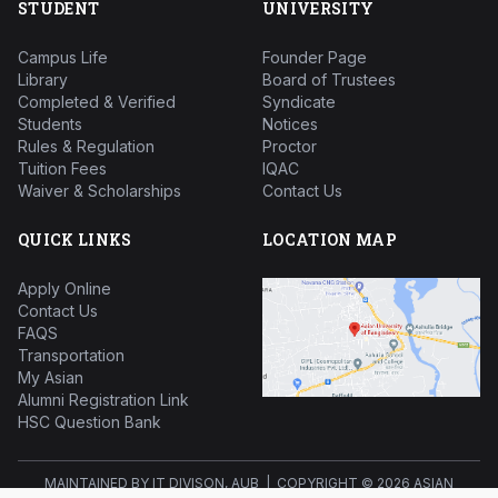
STUDENT
UNIVERSITY
Campus Life
Founder Page
Library
Board of Trustees
Completed & Verified
Syndicate
Students
Notices
Rules & Regulation
Proctor
Tuition Fees
IQAC
Waiver & Scholarships
Contact Us
QUICK LINKS
LOCATION MAP
Apply Online
Contact Us
FAQS
Transportation
My Asian
Alumni Registration Link
HSC Question Bank
MAINTAINED BY IT DIVISON, AUB | COPYRIGHT ©
2026 ASIAN