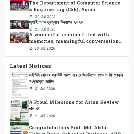
The Department of Computer Science
& Engineering (CSE), Asian
University of Bangladesh
20 Jul 2026
জুলাই গণঅভ্যুত্থান উদযাপন ২০২৬
successfully organized CSE Summer
Sports Day 2026, bringing together
20 Jul 2026
A wonderful reunion filled with
students and faculty members in a
memories, meaningful conversations,
vibrant celebration of sportsmanship,
and lasting connections.
teamwork, and unity.
10 Jul 2026
Latest Notices
এইউবি রোভার স্কাউট গ্রুপ-এর রেজিস্ট্রেশন লাভ ও ফি প্রদান
সংক্রান্ত নোটিশ
31 Jul 2026
A Proud Milestone for Asian Review!
📢 🎉
21 Jul 2026
Congratulations Prof. Md. Abdul
Hakim Dean, School of Business, AUB