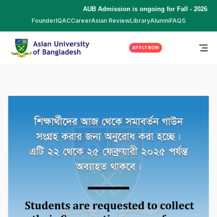
AUB Admission is ongoing for Fall - 2026 (S
Founder
IQAC
Career
Asian Review
Library
Alumni
FAQS
APPLY NOW