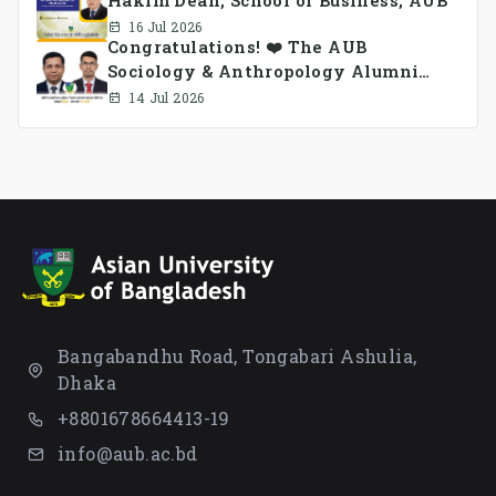
16 Jul 2026
Congratulations! ❤️ The AUB
Sociology & Anthropology Alumni
Association Ad-hoc Committee has
14 Jul 2026
been formed.
Bangabandhu Road, Tongabari Ashulia,
Dhaka
+8801678664413-19
info@aub.ac.bd