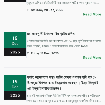
মৃত্যুতে এশিয়ান ইউনিভার্সিটি অব বাংলাদেশ গভীর শোক প্রকাশ করছে।
তাঁর এই মৃত্যু শুধু একজন তরুণ প্রতিবাদী কণ্ঠের নিভে যাওয়া নয়; বরং
Saturday 20 Dec, 2025
ন্যায়, অধিকার ও গণতান্ত্রিক মূল্যবোধের পথে এগিয়ে চলা একট…
Read More
৩০ বছর পূর্তি উপলক্ষে রিল প্রতিযোগিতা
19
এশিয়ান ইউনিভার্সিটি অব বাংলাদেশ-এর ৩০ বছর পূর্তি উদযাপন উপলক্ষে
Dec
সকল শিক্ষার্থী, শিক্ষক ও অ্যালামনাইদের জন্য একটি Reel
Competition আয়োজন করা হয়েছে। আগ্রহী অংশগ্রহণকারীদের
2025
Friday 19 Dec, 2025
নিচের নির্দেশনা অনুযায়ী প্রতিযোগিতায় অংশগ্রহণের জন্য আহ্বান
Read More
জানানো যাচ্ছ…
জুলাই আন্দোলনের সম্মুখ সারির যোদ্ধা ওসমান হাদি গত ১৮
19
ডিসেম্বর দিবাগত রাতে ইন্তেকাল করেছেন। ইন্না লিল্লাহি
Dec
ওয়া ইন্না ইলাইহি রাজিউন।
2025
তার এই প্রয়াণে এশিয়ান ইউনিভার্সিটি অব বাংলাদেশ পরিবার গভীরভাবে
শোকাহত। মহান আল্লাহ তায়ালা তাকে জান্নাতুল ফেরদৌস নসিব করুন