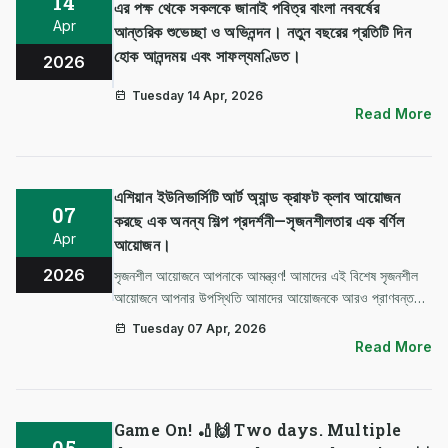
14
এর পক্ষ থেকে সকলকে জানাই পবিত্র বাংলা নববর্ষের
Apr
আন্তরিক শুভেচ্ছা ও অভিনন্দন। নতুন বছরের প্রতিটি দিন
হোক আনন্দময় এবং সাফল্যমণ্ডিত।
2026
Tuesday 14 Apr, 2026
Read More
এশিয়ান ইউনিভার্সিটি আর্ট অ্যান্ড ক্রাফট ক্লাব আয়োজন
07
করছে এক অনন্য শিল্প প্রদর্শনী—সৃজনশীলতার এক বর্ণিল
Apr
আয়োজন।
2026
সৃজনশীল আয়োজনে আপনাকে আমন্ত্রণ! আমাদের এই বিশেষ সৃজনশীল
আয়োজনে আপনার উপস্থিতি আমাদের আয়োজনকে আরও প্রাণবন্ত
করে তুলবে। 📍 ভেন্যু: ক্যাম্পাস প্রাঙ্গণ 📅 তারিখ: ৮ এপ্রিল ২০২৬
Tuesday 07 Apr, 2026
⏰ সময়: সকাল ১০টা আপনার উপস্থিতি একান্ত কাম্য!
Read More
Game On! 🏏🙌 Two days. Multiple
05