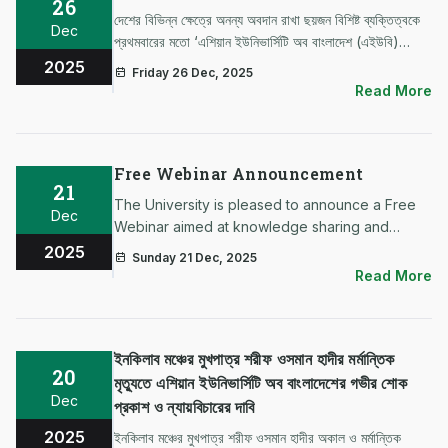
26
দেশের বিভিন্ন ক্ষেত্রে অনন্য অবদান রাখা ছয়জন বিশিষ্ট ব্যক্তিত্বকে
Dec
প্রথমবারের মতো ‘এশিয়ান ইউনিভার্সিটি অব বাংলাদেশ (এইউবি)
ফাউন্ডার অ্যাওয়ার্ড’ দেওয়ার সিদ্ধান্ত নিয়েছে বিশ্ববিদ্যালয় কর্তৃপক্ষ।
2025
Friday 26 Dec, 2025
বিশ্ববিদ্যালয়ের ৩০তম প্রতিষ্ঠাবার্ষিকী…
Read More
Free Webinar Announcement
21
The University is pleased to announce a Free
Dec
Webinar aimed at knowledge sharing and
professional development. Interested
2025
Sunday 21 Dec, 2025
participants are requested to complete their
Read More
registration through the link provided below: #
Registration Link: https://forms…
ইনকিলাব মঞ্চের মুখপাত্র শরীফ ওসমান হাদীর মর্মান্তিক
20
মৃত্যুতে এশিয়ান ইউনিভার্সিটি অব বাংলাদেশের গভীর শোক
Dec
প্রকাশ ও ন্যায়বিচারের দাবি
2025
ইনকিলাব মঞ্চের মুখপাত্র শরীফ ওসমান হাদীর অকাল ও মর্মান্তিক