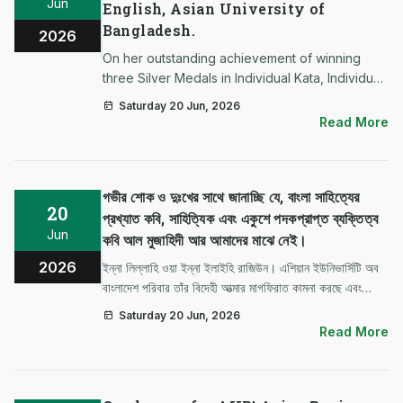
Jun
English, Asian University of
Bangladesh.
2026
On her outstanding achievement of winning
three Silver Medals in Individual Kata, Individual
Kumite, and Team Kata at the Shihan Humayun
Saturday 20 Jun, 2026
Kabir Jewel Memorial 5th Karate Championship
Read More
2026. Your dedication, perseverance, and
sporting excellence hav…
গভীর শোক ও দুঃখের সাথে জানাচ্ছি যে, বাংলা সাহিত্যের
20
প্রখ্যাত কবি, সাহিত্যিক এবং একুশে পদকপ্রাপ্ত ব্যক্তিত্ব
Jun
কবি আল মুজাহিদী আর আমাদের মাঝে নেই।
2026
ইন্না লিল্লাহি ওয়া ইন্না ইলাইহি রাজিউন। এশিয়ান ইউনিভার্সিটি অব
বাংলাদেশ পরিবার তাঁর বিদেহী আত্মার মাগফিরাত কামনা করছে এবং
শোকসন্তপ্ত পরিবার ও শুভানুধ্যায়ীদের প্রতি গভীর সমবেদনা জ্ঞাপন
Saturday 20 Jun, 2026
করছে। মহান আল্লাহ তাঁকে রহম করুন এবং জান্নাতুল ফেরদৌস নস…
Read More