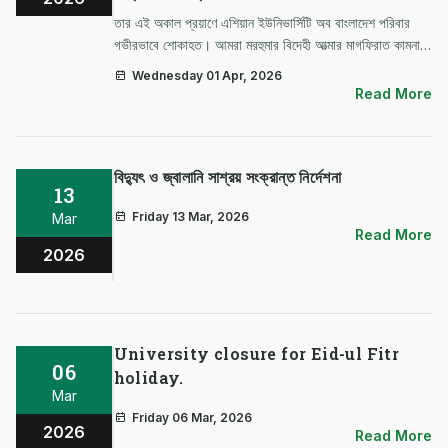
তার এই অকাল প্রয়াণে এশিয়ান ইউনিভার্সিটি অব বাংলাদেশ পরিবার
গভীরভাবে শোকাহত। আমরা মরহুমার বিদেহী আত্মার মাগফিরাত কামনা
করছি এবং শোকসন্তপ্ত পরিবার-পরিজনের প্রতি গভীর সমবেদনা জ্ঞাপন
Wednesday 01 Apr, 2026
করছি। মহান আল্লাহ তায়ালা তাকে জান্নাতুল ফেরদৌস নসিব করুন
Read More
এবং সকলকে …
বিদ্যুৎ ও জ্বালানি সাশ্রয় সংক্রান্ত নির্দেশনা
13
Friday 13 Mar, 2026
Mar
Read More
2026
University closure for Eid-ul Fitr
06
holiday.
Mar
Friday 06 Mar, 2026
2026
Read More