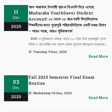
আল-আরাফাহ ইসলামী ব্যাংক পিএলসি নিয়ে এসেছে
11
Mudaraba YouthSaver Student
Dec
Account! ১৮ থেকে ২৫ বছর বয়সী বিশ্ববিদ্যালয়
শিক্ষার্থীদের জন্য পুরোপুরি শরিয়াহভিত্তিক একটি সঞ্চয় হিসাব
2025
– আরও সহজ, আরও সুবিধাজনক!
### যে সুবিধাগুলো থাকছে: মাত্র ৫০০ টাকা দিয়ে অ্যাকাউন্ট খোলা
দৈনিক ও অর্ধ-বার্ষিক লাভ প্রদান কোনো ন্যূনতম ব্যালেন্সের বাধ্যবাধকতা
নেই ফ্রি প্রথম চেকবুক জিরো অ্যাকাউন্ট মেইনটেনেন্স ফি অনলাইন
Thursday 11 Dec, 2025
সার্ভিস চার্জ ফ্রি ডেবিট কা…
Read More
Fall 2025 Semester Final Exam
03
Routine
Dec
Wednesday 03 Dec, 2025
2025
Read More