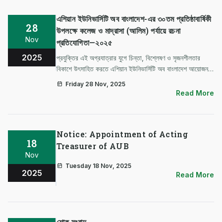
এশিয়ান ইউনিভার্সিটি অব বাংলাদেশ-এর ৩০তম প্রতিষ্ঠাবার্ষিকী
28
উপলক্ষে কলেজ ও মাদ্রাসা (আলিম) পর্যায়ে রচনা
Nov
প্রতিযোগিতা—২০২৫
2025
প্রযুক্তির এই অগ্রযাত্রার যুগে চিন্তা, বিশ্লেষণ ও সৃজনশীলতার
বিকাশে উৎসাহিত করতে এশিয়ান ইউনিভার্সিটি অব বাংলাদেশ আয়োজন
করেছে অনলাইন রচনা প্রতিযোগিতা। যোগ্য শিক্ষার্থীরা নির্ধারিত বিষয়ে
Friday 28 Nov, 2025
তাদের লিখিত প্রতিভা তুলে ধরতে পারবে ই-মেইলের মাধ্যমে। রচন…
Read More
Notice: Appointment of Acting
18
Treasurer of AUB
Nov
Tuesday 18 Nov, 2025
2025
Read More
শোক সংবাদ....