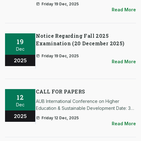
এবং শোকসন্তপ্ত পরিবারের প্রতি গভীর সমবেদনা জ্ঞাপন করছি।
Friday 19 Dec, 2025
Read More
Notice Regarding Fall 2025
19
Examination (20 December 2025)
Dec
Friday 19 Dec, 2025
2025
Read More
CALL FOR PAPERS
12
AUB International Conference on Higher
Dec
Education & Sustainable Development Date: 30–
31 January 2026 | Place: Asian University of
2025
Friday 12 Dec, 2025
Bangladesh AUB invites students, researchers,
Read More
and academicians to submit abstracts and pa…