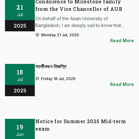
Condolence to Milestone family
21
from the Vice Chancellor of AUB
Jul
On behalf of the Asian University of
2025
Bangladesh, I am deeply sad to know that
scores of students and employees of the Uttara
Monday 21 Jul, 2025
Milestone School and College have been
Read More
seriously burnt when a training aircraft of
Bangladesh Air Force crushed on the Colle…
সতর্কীকরণ-বিজ্ঞপ্তি
18
Friday 18 Jul, 2025
Jul
Read More
2025
Notice for Summer 2025 Mid-term
19
exam
Jun