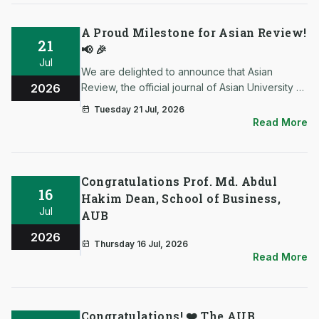
A Proud Milestone for Asian Review!
21
📢 🎉
Jul
We are delighted to announce that Asian
2026
Review, the official journal of Asian University of
Bangladesh (AUB), is now an official Crossref
Tuesday 21 Jul, 2026
Member and has been assigned its own Digital
Read More
Object Identifier (DOI) Prefix. This remarkable
achievement mar…
Congratulations Prof. Md. Abdul
16
Hakim Dean, School of Business,
Jul
AUB
2026
Thursday 16 Jul, 2026
Read More
Congratulations! ❤️ The AUB