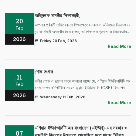
অভিনন্দন! মাননীয় শিক্ষামন্ত্রী,
20
আপনার পূর্ববর্তী দায়িত্বকালে শিক্ষাক্ষেত্রে নকল ও অনিয়মের বিরুদ্ধে যে
Feb
দৃঢ় ও সাহসী অবস্থান নিয়েছিলেন, তা শিক্ষাঙ্গনে শৃঙ্খলা ও নৈতিকতার
পরিবেশ পুনঃপ্রতিষ্ঠায় গুরুত্বপূর্ণ ভূমিকা রেখেছিল। সেই সময়ে আপনার
2026
Friday 20 Feb, 2026
কার্যকর পদক্ষেপে শিক্ষা ব্যবস্থায় একটি ইত…
Read More
শোক সংবাদ
11
গভীর শোক ও দুঃখের সাথে জানানো যাচ্ছে যে, এশিয়ান ইউনিভার্সিটি অব
Feb
বাংলাদেশের কম্পিউটার সায়েন্স অ্যান্ড ইঞ্জিনিয়ারিং (CSE) বিভাগের
সাবেক শিক্ষার্থী Engr. Mohammad Nazmul একটি মর্মান্তিক
2026
Wednesday 11 Feb, 2026
সড়ক দুর্ঘটনায় আহত হয়ে চিকিৎসাধীন অবস্থায় ইন্তেকাল করেছেন
Read More
(ই…
এশিয়ান ইউনিভার্সিটি অব বাংলাদেশ (এইউবি)-এর সরকার ও
07
রাজনীতি বিভাগের উদ্যোগে আয়োজিত হতে যাচ্ছে “সীরাহ