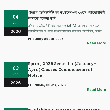
এশিয়ান ইউনিভার্সিটি অব বাংলাদেশ-এর ৩০তম প্রতিষ্ঠাবার্ষিকী
04
উপলক্ষে শুভেচ্ছা বার্তা
Jan
এশিয়ান ইউনিভার্সিটি অব বাংলাদেশ (AUB)-এর গৌরবময় ৩০তম
2026
প্রতিষ্ঠাবার্ষিকী উপলক্ষে বিশ্ববিদ্যালয়ের সম্মানিত প্রতিষ্ঠাতা, ট্রাস্টি
বোর্ড, ভাইস চ্যান্সেলর, শিক্ষকবৃন্দ, কর্মকর্তা-কর্মচারী, শিক্ষার্থী,
Sunday 04 Jan, 2026
অ্যালামনাই ও শুভানুধ্যায়ীদের প্রতি আন্তরিক শুভেচ্ছ…
Read More
Spring 2026 Semester (January–
03
April) Classes Commencement
Jan
Notice
2026
Saturday 03 Jan, 2026
Read More
✨ Wishing Everyone a Prosperous