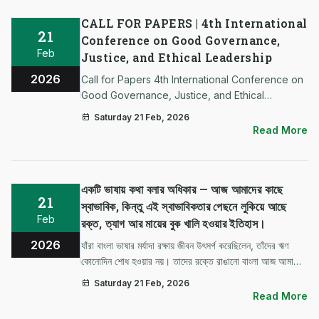
CALL FOR PAPERS | 4th International
21
Conference on Good Governance,
Feb
Justice, and Ethical Leadership
2026
Call for Papers 4th International Conference on
Good Governance, Justice, and Ethical
Leadership We invite scholars and researchers
Saturday 21 Feb, 2026
to submit abstracts for our upcoming
Read More
multidisciplinary conference. 📅 Important Dates:
Abstra…
একটি ভাষায় কথা বলার অধিকার — আজ আমাদের কাছে
21
স্বাভাবিক, কিন্তু এই স্বাভাবিকতার পেছনে লুকিয়ে আছে
Feb
রক্ত, ত্যাগ আর মায়ের বুক খালি হওয়ার ইতিহাস।
2026
যাঁরা বাংলা ভাষার মর্যাদা রক্ষায় জীবন উৎসর্গ করেছিলেন, তাঁদের ঋণ
কোনোদিন শোধ হওয়ার নয়। তাদের রক্তে রাঙানো বাংলা আজ আমাদের
পরিচয়, আমাদের অস্তিত্ব। এইউবি পরিবারের পক্ষ থেকে ভাষা
Saturday 21 Feb, 2026
শহীদদের প্রতি গভীর শ্রদ্ধা, দোয়া ও ভালোবাসা।
Read More