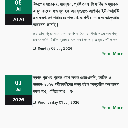
05
বিভাগের সাবেক চেয়ারম্যান, প্রথিতযশা শিক্ষাবিদ অধ্যাপক
Jul
আবুল কাসেম ফজলুল হক-এর মৃত্যুতে এশিয়ান ইউনিভার্সিটি
অব বাংলাদেশ পরিবারের পক্ষ থেকে গভীর শোক ও আন্তরিক
2026
সমবেদনা জানাই।
তাঁর জ্ঞান, প্রজ্ঞা এবং বাংলা ভাষা-সাহিত্য ও শিক্ষাক্ষেত্রে অসামান্য
অবদান জাতি চিরদিন শ্রদ্ধার সঙ্গে স্মরণ করবে। আল্লাহ তাঁকে ক্ষমা
করুন, জান্নাতুল ফেরদাউস নসীব করুন এবং শোকসন্তপ্ত পরিবার,
Sunday 05 Jul, 2026
সহকর্মী ও শুভানুধ্যায়ীদের ধৈর্য ধারণের তাওফিক দান করুন।…
Read More
স্বপ্ন পূরণের প্রথম ধাপে সকল এইচএসসি, আলিম ও
01
সমমান-২০২৬ পরীক্ষার্থীদের জন্য রইল আন্তরিক শুভকামনা।
Jul
সফল হও, এগিয়ে যাও। ✨
2026
Wednesday 01 Jul, 2026
Read More