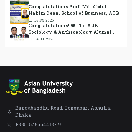
Congratulations Prof. Md. Abdul
Hakim Dean, School of Business, AUB
16 Jul 2026
Congratulations! ❤️ The AUB
Sociology & Anthropology Alumni
Association Ad-hoc Committee has
14 Jul 2026
been formed.
Bangabandhu Road, Tongabari Ashulia,
Dhaka
+8801678664413-19