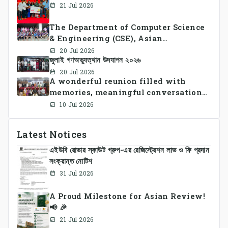
21 Jul 2026
The Department of Computer Science
& Engineering (CSE), Asian
University of Bangladesh
20 Jul 2026
জুলাই গণঅভ্যুত্থান উদযাপন ২০২৬
successfully organized CSE Summer
Sports Day 2026, bringing together
20 Jul 2026
A wonderful reunion filled with
students and faculty members in a
memories, meaningful conversations,
vibrant celebration of sportsmanship,
and lasting connections.
teamwork, and unity.
10 Jul 2026
Latest Notices
এইউবি রোভার স্কাউট গ্রুপ-এর রেজিস্ট্রেশন লাভ ও ফি প্রদান
সংক্রান্ত নোটিশ
31 Jul 2026
A Proud Milestone for Asian Review!
📢 🎉
21 Jul 2026