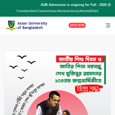
AUB Admission is ongoing for Fall - 2026 (Sep
Founder
IQAC
Career
Asian Review
Library
Alumni
FAQS
APPLY NOW