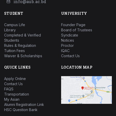
info@aub.ac.bd
STUDENT
UNIVERSITY
Campus Life
Founder Page
Library
Board of Trustees
Completed & Verified
Syndicate
Students
Notices
Rules & Regulation
Proctor
Tuition Fees
IQAC
Waiver & Scholarships
Contact Us
QUICK LINKS
LOCATION MAP
Apply Online
Contact Us
FAQS
Transportation
My Asian
Alumni Registration Link
HSC Question Bank