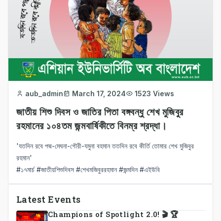
aub_admin
March 17, 2024
1523 Views
জাতীয় শিশু দিবস ও জাতির পিতা বঙ্গবন্ধু শেখ মুজিবুর
রহমানের ১০৪তম জন্মবার্ষিকীতে বিনম্র শ্রদ্ধা।
'যতদিন রবে পদ্ম-মেঘনা-গৌরী-যমুনা বহমান ততদিন রবে কীর্তি তোমার শেখ মুজিবুর
রহমান'
#১৭মার্চ
#জাতীয়শিশুদিবস
#শেখমজিবুররহমান
#জন্মদিন
#এইউবি
Latest Events
Champions of Spotlight 2.0! 🎬 🏆