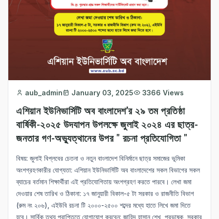
aub_admin
January 03, 2025
3366 Views
এশিয়ান ইউনিভার্সিটি অব বাংলাদেশ’র ২৯ তম প্রতিষ্ঠা
বার্ষিকী-২০২৫ উদযাপন উপলক্ষে জুলাই ২০২৪ এর ছাত্র-
জনতার গণ-অভ্যুত্থানের উপর " রচনা প্রতিযোগিতা "
বিষয়: জুলাই বিপ্লবের চেতনা ও নতুন বাংলাদেশ বিনির্মানে ছাত্র সমাজের ভূমিকা
অংশগ্রহণকারীর যোগ্যতা: এশিয়ান ইউনিভার্সিটি অব বাংলাদেশের সকল বিভাগের সকল
ব্যাচের বর্তমান শিক্ষার্থীরা এই প্রতিযোগিতায় অংশগ্রহণ করতে পারবে। লেখা জমা
দেওয়ার শেষ তারিখ ও ঠিকানা: ১৭ জানুয়ারী বিকাল-৫ টা সরকার ও রাজনীতি বিভাগ
(রুম নং ২০৬), এইউবি রচনা টি ২০০০-২৫০০ শব্দের মধ্যে হাতে লিখে জমা দিতে
হবে। সার্বিক তথ্য প্রাপ্তিতে যোগাযোগ করবেন: জাহিদ হাসান শেখ, প্রভাষক, সরকার