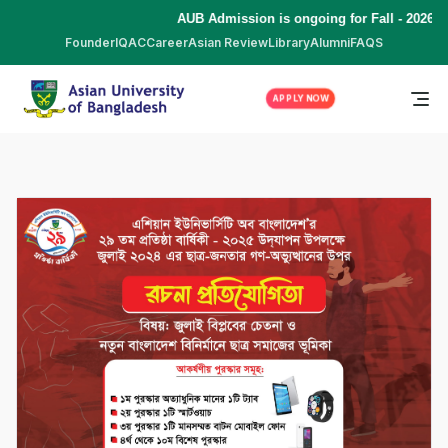
AUB Admission is ongoing for Fall - 2026 (
Founder
IQAC
Career
Asian Review
Library
Alumni
FAQS
APPLY NOW