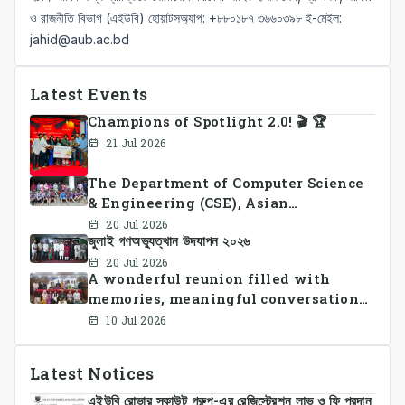
ও রাজনীতি বিভাগ (এইউবি) হোয়াটসঅ্যাপ: +৮৮০১৮৭ ৩৬৬০৩৯৮ ই-মেইল:
jahid@aub.ac.bd
Latest Events
Champions of Spotlight 2.0! 🎬 🏆
21 Jul 2026
The Department of Computer Science
& Engineering (CSE), Asian
University of Bangladesh
20 Jul 2026
জুলাই গণঅভ্যুত্থান উদযাপন ২০২৬
successfully organized CSE Summer
Sports Day 2026, bringing together
20 Jul 2026
A wonderful reunion filled with
students and faculty members in a
memories, meaningful conversations,
vibrant celebration of sportsmanship,
and lasting connections.
teamwork, and unity.
10 Jul 2026
Latest Notices
এইউবি রোভার স্কাউট গ্রুপ-এর রেজিস্ট্রেশন লাভ ও ফি প্রদান