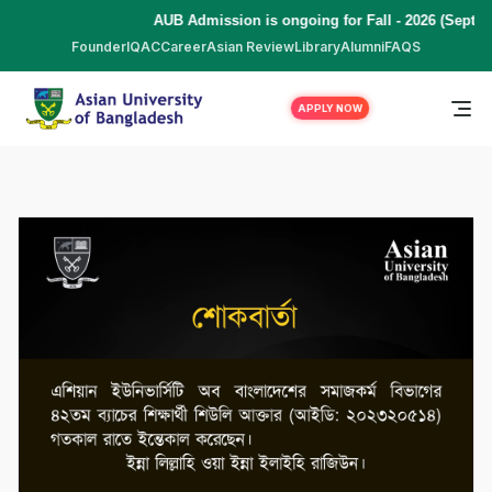
AUB Admission is ongoing for Fall - 2026 (Septem
Founder
IQAC
Career
Asian Review
Library
Alumni
FAQS
APPLY NOW