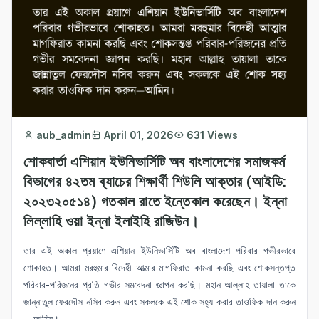
aub_admin
April 01, 2026
631 Views
শোকবার্তা এশিয়ান ইউনিভার্সিটি অব বাংলাদেশের সমাজকর্ম
বিভাগের ৪২তম ব্যাচের শিক্ষার্থী শিউলি আক্তার (আইডি:
২০২৩২০৫১৪) গতকাল রাতে ইন্তেকাল করেছেন। ইন্না
লিল্লাহি ওয়া ইন্না ইলাইহি রাজিউন।
তার এই অকাল প্রয়াণে এশিয়ান ইউনিভার্সিটি অব বাংলাদেশ পরিবার গভীরভাবে
শোকাহত। আমরা মরহুমার বিদেহী আত্মার মাগফিরাত কামনা করছি এবং শোকসন্তপ্ত
পরিবার-পরিজনের প্রতি গভীর সমবেদনা জ্ঞাপন করছি। মহান আল্লাহ তায়ালা তাকে
জান্নাতুল ফেরদৌস নসিব করুন এবং সকলকে এই শোক সহ্য করার তাওফিক দান করুন
—আমিন।