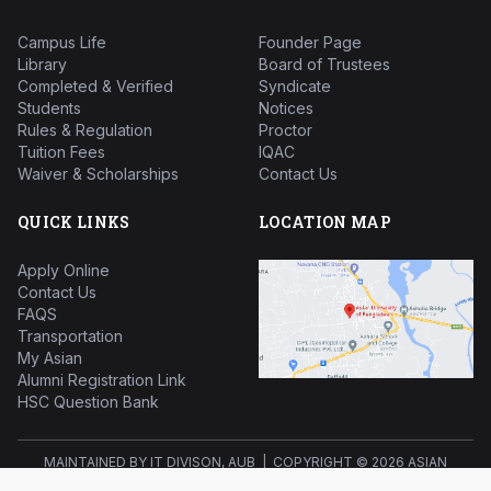
Campus Life
Founder Page
Library
Board of Trustees
Completed & Verified
Syndicate
Students
Notices
Rules & Regulation
Proctor
Tuition Fees
IQAC
Waiver & Scholarships
Contact Us
QUICK LINKS
LOCATION MAP
Apply Online
Contact Us
FAQS
Transportation
My Asian
Alumni Registration Link
HSC Question Bank
MAINTAINED BY IT DIVISON, AUB | COPYRIGHT ©
2026 ASIAN
UNIVERSITY OF BANGLADESH ALL RIGHTS RESERVED.