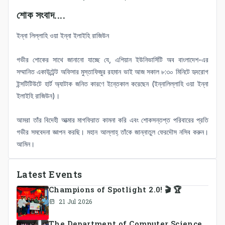
শোক সংবাদ....
ইন্না লিল্লাহি ওয়া ইন্না ইলাইহি রাজিউন
গভীর শোকের সাথে জানানো যাচ্ছে যে, এশিয়ান ইউনিভার্সিটি অব বাংলাদেশ-এর
সম্মানিত একাউন্টেন্ট অফিসার মুস্তাফিজুর রহমান ভাই আজ সকাল ৮:৩০ মিনিটে হৃদরোগ
ইন্সটিটিউটে হার্ট অ্যাটাক জনিত কারণে ইন্তেকাল করেছেন (ইন্নালিল্লাহি ওয়া ইন্না
ইলাইহি রাজিউন)।
আমরা তাঁর বিদেহী আত্মার মাগফিরাত কামনা করি এবং শোকসন্তপ্ত পরিবারের প্রতি
গভীর সমবেদনা জ্ঞাপন করছি। মহান আল্লাহ্‌ তাঁকে জান্নাতুল ফেরদৌস নসিব করুন।
আমিন।
Latest Events
Champions of Spotlight 2.0! 🎬 🏆
21 Jul 2026
The Department of Computer Science