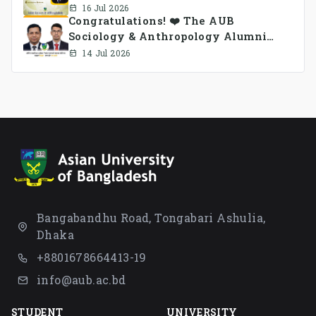
16 Jul 2026
Congratulations! ❤️ The AUB
Sociology & Anthropology Alumni
Association Ad-hoc Committee has
14 Jul 2026
been formed.
Bangabandhu Road, Tongabari Ashulia,
Dhaka
+8801678664413-19
info@aub.ac.bd
STUDENT
UNIVERSITY