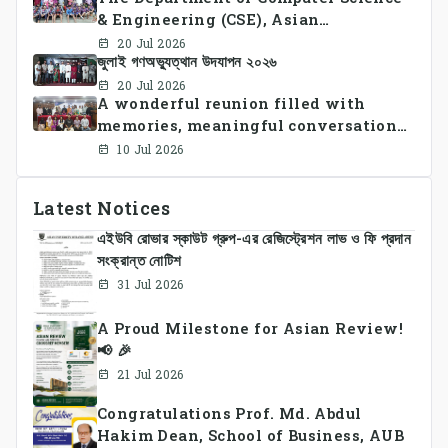
& Engineering (CSE), Asian
University of Bangladesh
20 Jul 2026
জুলাই গণঅভ্যুত্থান উদযাপন ২০২৬
successfully organized CSE Summer
Sports Day 2026, bringing together
20 Jul 2026
A wonderful reunion filled with
students and faculty members in a
memories, meaningful conversations,
vibrant celebration of sportsmanship,
and lasting connections.
teamwork, and unity.
10 Jul 2026
Latest Notices
এইউবি রোভার স্কাউট গ্রুপ-এর রেজিস্ট্রেশন লাভ ও ফি প্রদান
সংক্রান্ত নোটিশ
31 Jul 2026
A Proud Milestone for Asian Review!
📢 🎉
21 Jul 2026
Congratulations Prof. Md. Abdul
Hakim Dean, School of Business, AUB