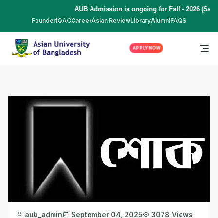
AUB Admission is ongoing for Fall - 2026 (Sep
Founder
IQAC
Career
Asian Review
Library
Alumni
FAQS
APPLY NOW
aub_admin
September 04, 2025
3078 Views