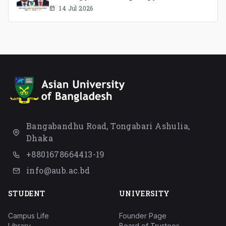
Association Ad-hoc Committee has
14 Jul 2026
been formed.
Bangabandhu Road, Tongabari Ashulia,
Dhaka
+8801678664413-19
info@aub.ac.bd
STUDENT
UNIVERSITY
Campus Life
Founder Page
Library
Board of Trustees