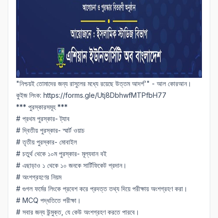
"নিশ্চয়ই তোমাদের জন্য রাসুলের মধ্যে রয়েছে উত্তম আদর্শ'" - আল কোরআন।
কুইজ লিংক:
https://forms.gle/Utj8DbhwfMTPfbH7
7
*** পুরস্কারসমূহ ***
# প্রথম পুরস্কার- ট্যাব
# দ্বিতীয় পুরস্কার- স্মার্ট ওয়াচ
# তৃতীয় পুরস্কার- মোবাইল
# চতুর্থ থেকে ১০ম পুরস্কার- মূল্যবান বই
# এছাড়াও ১ থেকে ১০ জনকে সার্টিফিকেট প্রদান।
# অংশগ্রহণের নিয়ম
# গুগল ফর্মের লিংকে প্রবেশ করে প্রদত্ত তথ্য দিয়ে পরীক্ষায় অংশগ্রহণ করা।
# MCQ পদ্ধতিতে পরীক্ষা।
# সবার জন্য উন্মুক্ত, যে কেউ অংশগ্রহণ করতে পারবে।