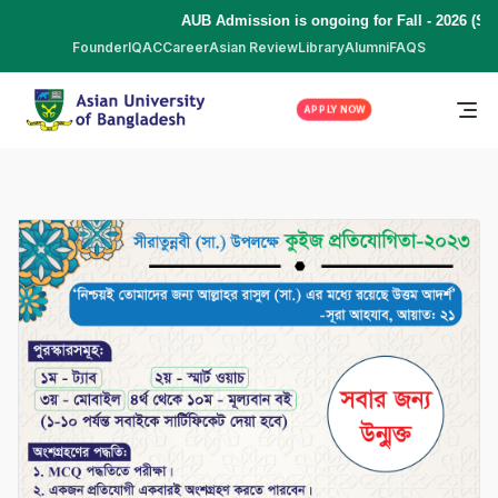
AUB Admission is ongoing for Fall - 2026 (Septe
Founder
IQAC
Career
Asian Review
Library
Alumni
FAQS
APPLY NOW