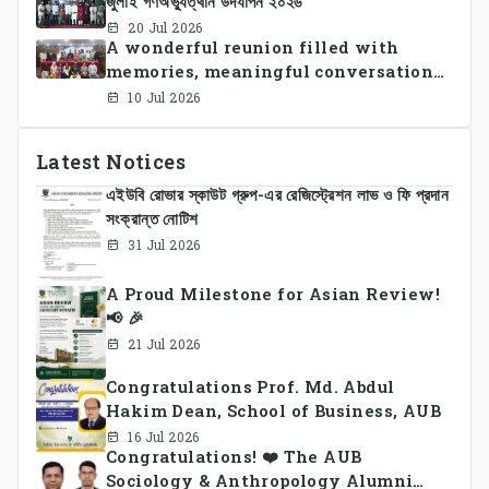
জুলাই গণঅভ্যুত্থান উদযাপন ২০২৬
successfully organized CSE Summer
Sports Day 2026, bringing together
20 Jul 2026
A wonderful reunion filled with
students and faculty members in a
memories, meaningful conversations,
vibrant celebration of sportsmanship,
and lasting connections.
teamwork, and unity.
10 Jul 2026
Latest Notices
এইউবি রোভার স্কাউট গ্রুপ-এর রেজিস্ট্রেশন লাভ ও ফি প্রদান
সংক্রান্ত নোটিশ
31 Jul 2026
A Proud Milestone for Asian Review!
📢 🎉
21 Jul 2026
Congratulations Prof. Md. Abdul
Hakim Dean, School of Business, AUB
16 Jul 2026
Congratulations! ❤️ The AUB
Sociology & Anthropology Alumni