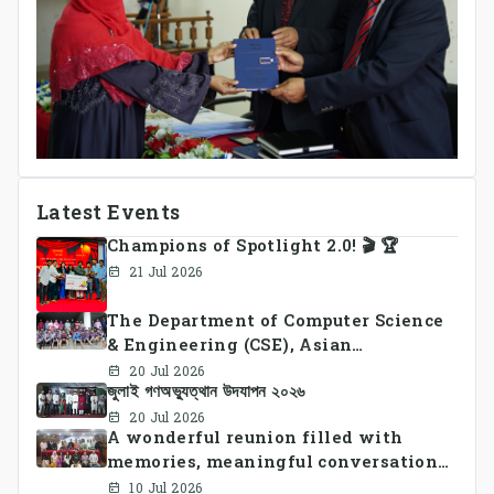
Latest Events
Champions of Spotlight 2.0! 🎬 🏆
21 Jul 2026
The Department of Computer Science
& Engineering (CSE), Asian
University of Bangladesh
20 Jul 2026
জুলাই গণঅভ্যুত্থান উদযাপন ২০২৬
successfully organized CSE Summer
Sports Day 2026, bringing together
20 Jul 2026
A wonderful reunion filled with
students and faculty members in a
memories, meaningful conversations,
vibrant celebration of sportsmanship,
and lasting connections.
teamwork, and unity.
10 Jul 2026