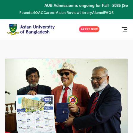
AUB Admission is ongoing for Fall - 2026 (Septemb
Founder
IQAC
Career
Asian Review
Library
Alumni
FAQS
APPLY NOW