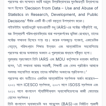
প্রফেসর খান সম্মেলনে মহর্ষি দয়ানন্দ বিশ্ববিদ্যালয়ের সুবর্ণজয়ন্তী উদ্‌যাপনের
অংশ হিসেবে ‘Decision from Data – Use and Abuse of
Statistics in Research, Development, and Public
Decisions’ শীর্ষক একটি কী-নোট বক্তৃতা উপস্থাপন করেন।
লাইফটাইম অ্যাচিভমেন্ট অ্যাওয়ার্ডটি শুধু IARS-এর সর্বোচ্চ স্বীকৃতিই নয়,
বরং বিশ্বব্যাপী পরিসংখ্যানবিদ্যায় যারা পথপ্রদর্শকের ভূমিকা রেখেছেন, তাদের
সর্বোচ্চ সম্মাননা হিসেবে গণ্য হয়। কয়েক দশকজুড়ে গবেষণা, একাডেমিক
নেতৃত্ব, পরিসংখ্যান শিক্ষার উন্নয়ন এবং আন্তর্জাতিক সহযোগিতায়
প্রফেসর খানের অসামান্য অবদান এ পুরস্কারের মাধ্যমে স্বীকৃত হলো।
পুরস্কার গ্রহণকালে তিনি IARS এবং MDU কর্তৃপক্ষকে ধন্যবাদ জানিয়ে
বলেন, ‘এই সম্মাননা আমার সহকর্মী, শিক্ষার্থী এবং যেসব প্রতিষ্ঠান আমাকে
সবসময় সহযোগিতা করেছে তাদের সম্মিলিত অবদানের প্রতিফলন।’
প্রফেসর খান অতীতেও একাধিক আন্তর্জাতিক স্বর্ণপদক অর্জন করেছেন—
২০০১ সালে ICESCO স্বর্ণপদক, ২০০৭ সালে ISOSS স্বর্ণপদক এবং
২০১২ সালে বাংলাদেশ স্ট্যাটিস্টিক্যাল অ্যাসোসিয়েশনের কাজী মোতাহার
হোসেন স্বর্ণপদক।
তিনি বাংলাদেশ অ্যাকাডেমি অব সায়েন্সেস (BAS)-এর নির্বাচিত প্রবাসী