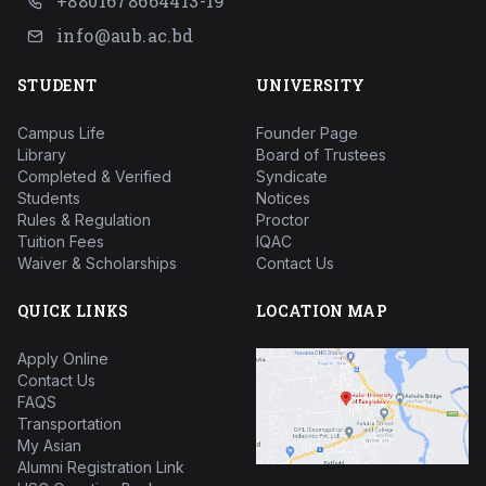
+8801678664413-19
info@aub.ac.bd
STUDENT
UNIVERSITY
Campus Life
Founder Page
Library
Board of Trustees
Completed & Verified
Syndicate
Students
Notices
Rules & Regulation
Proctor
Tuition Fees
IQAC
Waiver & Scholarships
Contact Us
QUICK LINKS
LOCATION MAP
Apply Online
Contact Us
FAQS
Transportation
My Asian
Alumni Registration Link