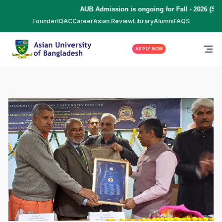
AUB Admission is ongoing for Fall - 2026 (Sep
Founder
IQAC
Career
Asian Review
Library
Alumni
FAQS
APPLY NOW