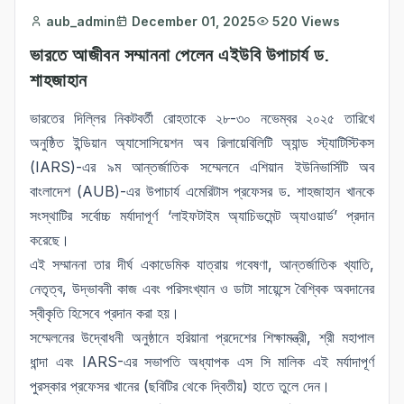
aub_admin
December 01, 2025
520 Views
ভারতে আজীবন সম্মাননা পেলেন এইউবি উপাচার্য ড.
শাহজাহান
ভারতের দিল্লির নিকটবর্তী রোহতাকে ২৮-৩০ নভেম্বর ২০২৫ তারিখে
অনুষ্ঠিত ইন্ডিয়ান অ্যাসোসিয়েশন অব রিলায়েবিলিটি অ্যান্ড স্ট্যাটিস্টিকস
(IARS)-এর ৯ম আন্তর্জাতিক সম্মেলনে এশিয়ান ইউনিভার্সিটি অব
বাংলাদেশ (AUB)-এর উপাচার্য এমেরিটাস প্রফেসর ড. শাহজাহান খানকে
সংস্থাটির সর্বোচ্চ মর্যাদাপূর্ণ ‘লাইফটাইম অ্যাচিভমেন্ট অ্যাওয়ার্ড’ প্রদান
করেছে।
এই সম্মাননা তার দীর্ঘ একাডেমিক যাত্রায় গবেষণা, আন্তর্জাতিক খ্যাতি,
নেতৃত্ব, উদ্ভাবনী কাজ এবং পরিসংখ্যান ও ডাটা সায়েন্সে বৈশ্বিক অবদানের
স্বীকৃতি হিসেবে প্রদান করা হয়।
সম্মেলনের উদ্বোধনী অনুষ্ঠানে হরিয়ানা প্রদেশের শিক্ষামন্ত্রী, শ্রী মহাপাল
ধান্দা এবং IARS-এর সভাপতি অধ্যাপক এস সি মালিক এই মর্যাদাপূর্ণ
পুরস্কার প্রফেসর খানের (ছবিটির থেকে দ্বিতীয়) হাতে তুলে দেন।