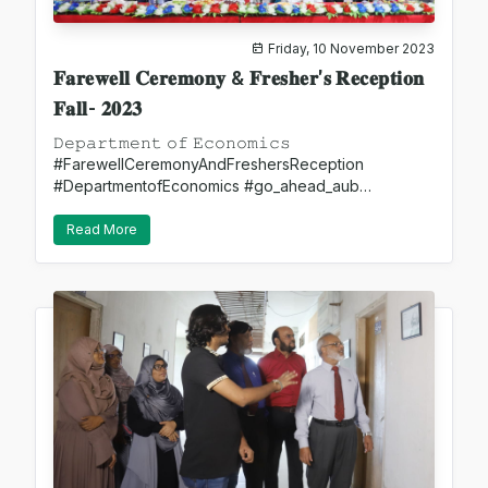
Friday, 10 November 2023
𝐅𝐚𝐫𝐞𝐰𝐞𝐥𝐥 𝐂𝐞𝐫𝐞𝐦𝐨𝐧𝐲 & 𝐅𝐫𝐞𝐬𝐡𝐞𝐫'𝐬 𝐑𝐞𝐜𝐞𝐩𝐭𝐢𝐨𝐧
𝐅𝐚𝐥𝐥- 𝟐𝟎𝟐𝟑
𝙳𝚎𝚙𝚊𝚛𝚝𝚖𝚎𝚗𝚝 𝚘𝚏 𝙴𝚌𝚘𝚗𝚘𝚖𝚒𝚌𝚜
#FarewellCeremonyAndFreshersReception
#DepartmentofEconomics #go_ahead_aub
#aub_forever #AUB
Read More