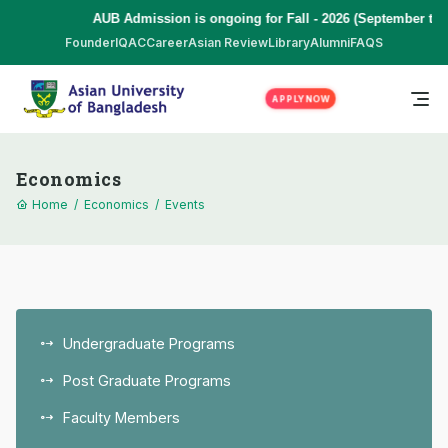
AUB Admission is ongoing for Fall - 2026 (September to Dece
Founder
IQAC
Career
Asian Review
Library
Alumni
FAQS
APPLY NOW
Economics
Home
/
Economics
/
Events
Undergraduate Programs
Post Graduate Programs
Faculty Members